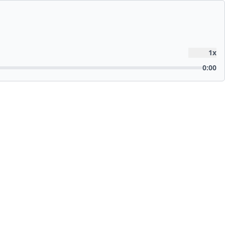
1
x
0:00