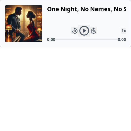
One Night, No Names, No St
1
x
0:00
0:00