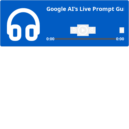
Google AI's Live Prompt Gui
1
x
0:00
0:00