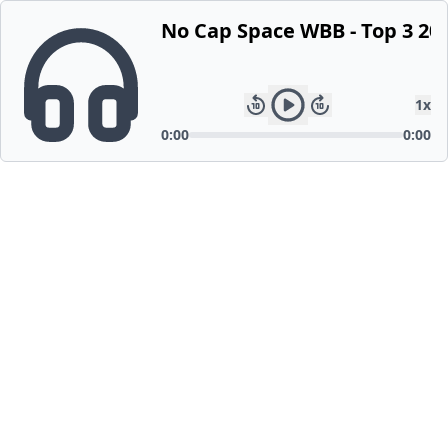
No Cap Space WBB - Top 3 202
1
x
0:00
0:00