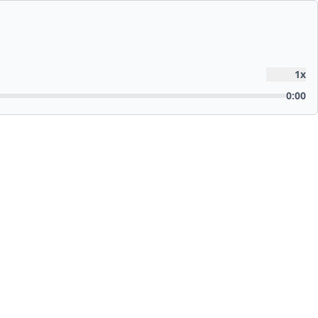
1
x
0:00