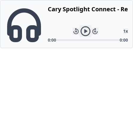
Cary Spotlight Connect - Ren
1
x
0:00
0:00