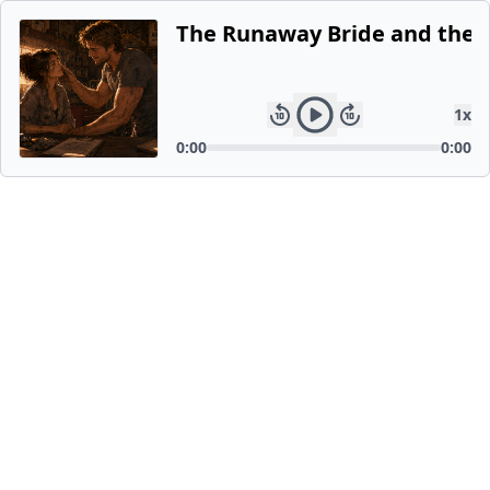
The Runaway Bride and the M
1
x
0:00
0:00